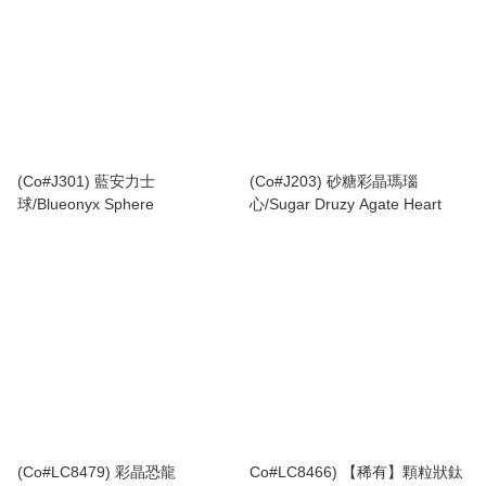
(Co#J301) 藍安力士
(Co#J203) 砂糖彩晶瑪瑙
球/Blueonyx Sphere
心/Sugar Druzy Agate Heart
(Co#LC8479) 彩晶恐龍
Co#LC8466) 【稀有】顆粒狀鈦