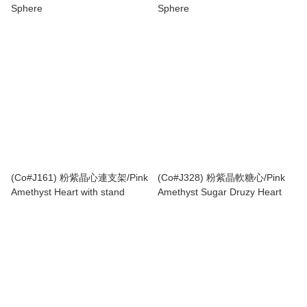
Sphere
Sphere
(Co#J161) 粉紫晶心連支架/Pink
(Co#J328) 粉紫晶軟糖心/Pink
Amethyst Heart with stand
Amethyst Sugar Druzy Heart