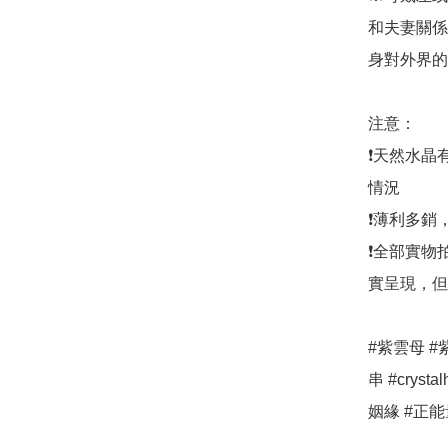
和夫妻關係
身對外界的
注意：

❗天然水晶
情況

❗薄利多銷
❗全部實物
實呈現，但
#紫雲母 #
串 #cryst
姻緣 #正能