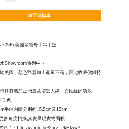
加至購物車
−
5＆7056) 美國紫雲母手串手鏈

Showroom陳列中＞

產於美國，顏色艷麗加上產量不高，因此收藏價錢持
同時具有增加正能量及增進人緣，異性緣的功效

染色 

mm手鏈內圍分別約15.5cm及15cm

從多角度拍攝,真實呈現實物面貌

影片：https://youtu.be/2hrv_UkHIww?