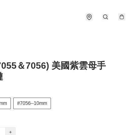
#7055＆7056) 美國紫雲母手
鏈
7mm
#7056--10mm
+