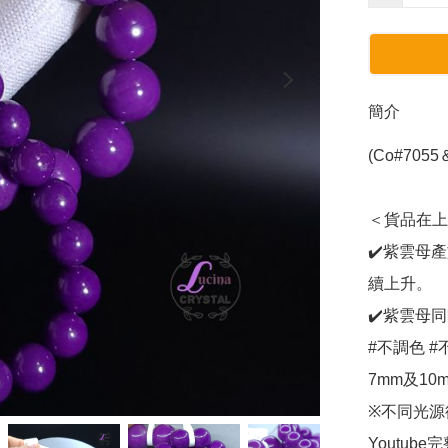
簡介
(Co#705
＜貨品在上水
✔️紫雲母
續上升。

✔️紫雲母
#不調色 #不
7mm及10
※不同光源
Youtube完整