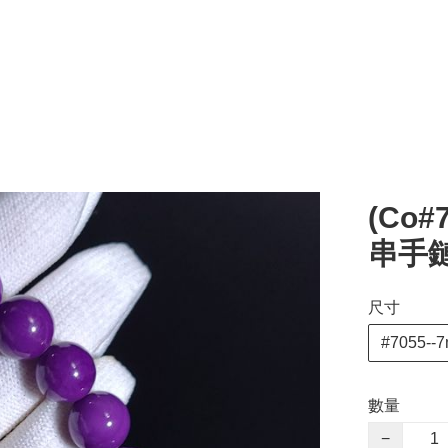
(Co
串手
尺寸
#7055--
數量
−