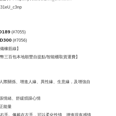
E31eU_c3np

𝟭𝟴𝟵 (#7055)

𝟯𝟬𝟬 (#7056)

備橡筋線】

幣三百包本地順豐自提點/智能櫃取貨運費】

人際關係、增進人緣、異性緣、生意緣，及增強自
張情緒、舒緩煩躁心情

正能量

右手。佩戴在左手，可以柔化性情、增進現有感情