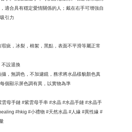
，適合具有穩定愛情關係的人；戴在右手可增強自
吸引力

有瑕疵，冰裂，棉絮，黑點，表面不平滑等屬正常
，不設退換

拍攝，無調色，不加濾鏡，務求將水晶樣貌顏色真
每個顯示屏色調有異，以實物為準 

紫雲母手鏈 #紫雲母手串 #水晶 #水晶手鏈 #水晶手
alhealing #hkig #小禮物 #天然水晶 #人緣 #異性緣 #
量