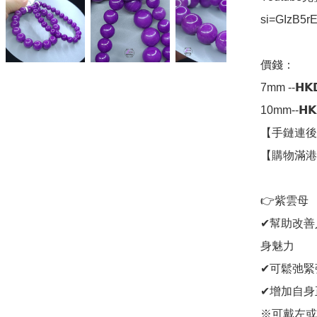
si=GIzB5r
價錢：

7mm --𝗛𝗞𝗗
10mm--𝗛𝗞
【手鏈連後
【購物滿港
👉紫雲母

✔幫助改善
身魅力

✔可鬆弛緊
✔增加自身
※可戴左或