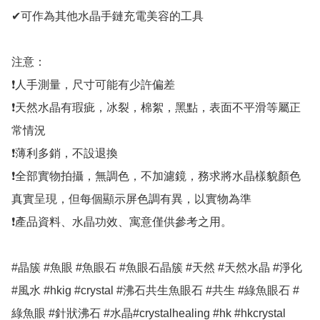
✔可作為其他水晶手鏈充電美容的工具 

注意：

❗人手測量，尺寸可能有少許偏差

❗天然水晶有瑕疵，冰裂，棉絮，黑點，表面不平滑等屬正
常情況

❗薄利多銷，不設退換

❗全部實物拍攝，無調色，不加濾鏡，務求將水晶樣貌顏色
真實呈現，但每個顯示屏色調有異，以實物為準

❗產品資料、水晶功效、寓意僅供參考之用。

#晶簇 #魚眼 #魚眼石 #魚眼石晶簇 #天然 #天然水晶 #淨化 
#風水 #hkig #crystal #沸石共生魚眼石 #共生 #綠魚眼石 #
綠魚眼 #針狀沸石 #水晶#crystalhealing #hk #hkcrystal 