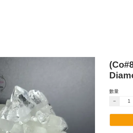
(Co#
Diamo
數量
−