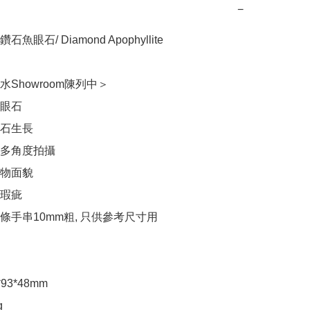
−
 鑽石魚眼石/ Diamond Apophyllite 

Showroom陳列中＞

眼石

石生長

多角度拍攝

物面貌

瑕疵

條手串10mm粗, 只供參考尺寸用

3*48mm


