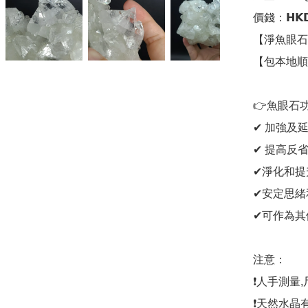
價錢：𝗛𝗞𝗗
【淨魚眼石
【包本地順
👉魚眼石功
✔ 加強及
✔ 提高反
✔淨化和提
✔安定思緒
✔可作為其
注意：

❗人手測量
❗天然水晶