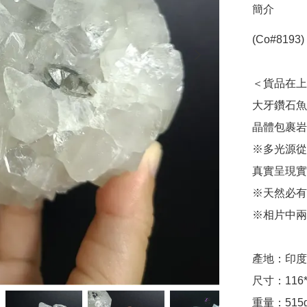
簡介
(Co#8193)
＜貨品在上水
大牙鑽石魚
晶體包裹岩
※多光源從
真實呈現實
※天然必有
※相片中兩
產地：印度

尺寸：116*9
重量：515g