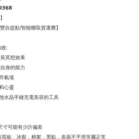
𝟲𝟴

】

豐自提點/智能櫃取貨運費】

效:

延長冥想效果

省自身的能力

升氣場

和心靈

他水晶手鏈充電美容的工具 

,尺寸可能有少許偏差

有瑕疵，冰裂，棉絮，黑點，表面不平滑等屬正常