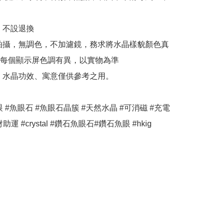
，不設退換

拍攝，無調色，不加濾鏡，務求將水晶樣貌顏色真
每個顯示屏色調有異，以實物為準

、水晶功效、寓意僅供參考之用。

眼 #魚眼石 #魚眼石晶簇 #天然水晶 #可消磁 #充電 
助運 #crystal #鑽石魚眼石#鑽石魚眼 #hkig 