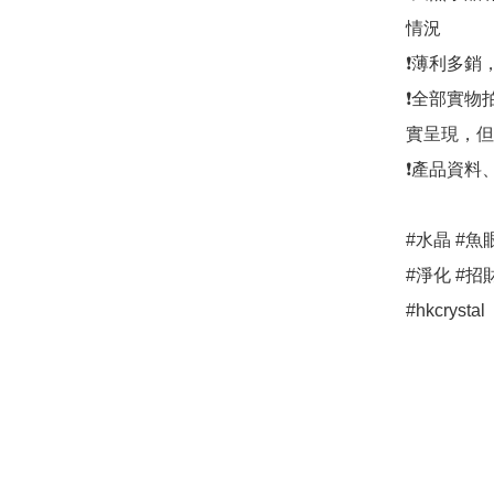
情況

❗薄利多銷
❗全部實物
實呈現，但
❗產品資料
#水晶 #魚
#淨化 #招財
#hkcrystal