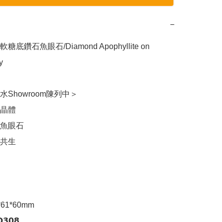
−
) 軟糖底鑽石魚眼石/Diamond Apophyllite on 
 

Showroom陳列中＞

晶體

魚眼石

共生

1*60mm

𝟬𝟴
