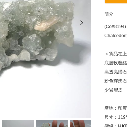
簡介
(Co#8194
Chalcedony
＜貨品在上水
底層軟糖結
高透亮鑽石
粉色輝沸石
少岩層皮

產地：印度

尺寸：119*6
價錢：𝗛𝗞𝗗