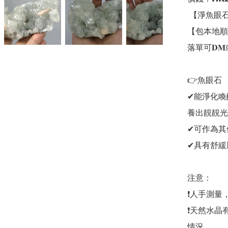
 【淨魚眼石】

【包本地順
落單可𝐃
👉魚眼石

✔能淨化喚
養出靚靚光
✔可作為其
✔具有舒緩
注意：

❗人手測量
❗天然水晶
情況
