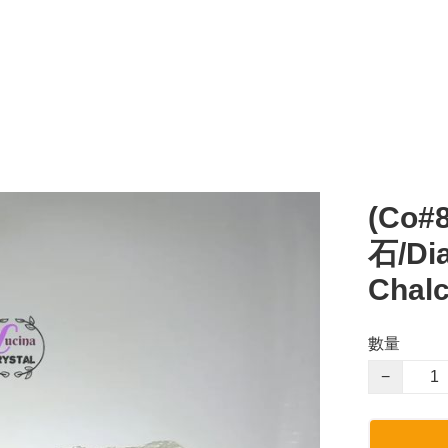
(Co
石/Dia
Chal
數量
−