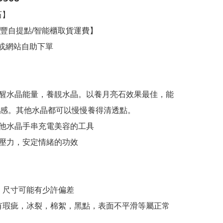
豐自提點/智能櫃取貨運費】

或網站自助下單 

醒水晶能量，養靚水晶。以養月亮石效果最佳，能
感。其他水晶都可以慢慢養得清透點。

他水晶手串充電美容的工具 

壓力，安定情緒的功效

，尺寸可能有少許偏差

有瑕疵，冰裂，棉絮，黑點，表面不平滑等屬正常