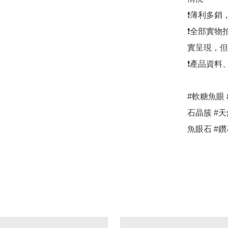
❗薄利多銷
❗全部實物
實呈現，但
❗產品資料
#軟糖魚眼 
石晶簇 #天然
魚眼石 #