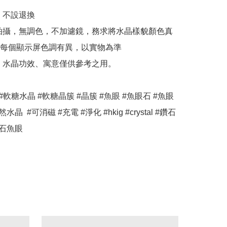
，不設退換

拍攝，無調色，不加濾鏡，務求將水晶樣貌顏色真
每個顯示屏色調有異，以實物為準

、水晶功效、寓意僅供參考之用。

#軟糖水晶 #軟糖晶簇 #晶簇 #魚眼 #魚眼石 #魚眼
水晶  #可消磁 #充電 #淨化 #hkig #crystal #鑽石
鑽石魚眼