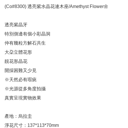
(Co#8300) 透亮紫水晶花連木座/Amethyst Flower🌼 

透亮紫晶牙

特別側邊有個小彩晶洞

仲有幾粒方解石共生

大朶立體花形

靚花形晶花

開採困難又少見

※天然必有瑕疵

※光源從多角度拍攝

真實呈現實物效果

產地：烏拉圭

淨花尺寸：137*113*70mm 
