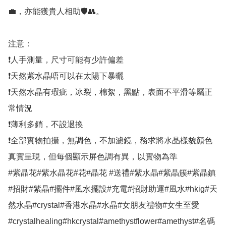
💼，亦能獲貴人相助🛡👥。

注意：

❗人手測量，尺寸可能有少許偏差

❗天然紫水晶唔可以在太陽下暴曬

❗天然水晶有瑕疵，冰裂，棉絮，黑點，表面不平滑等屬正
常情況

❗薄利多銷，不設退換

❗全部實物拍攝，無調色，不加濾鏡，務求將水晶樣貌顏色
真實呈現，但每個顯示屏色調有異，以實物為準

#紫晶花#紫水晶花#花#晶花 #送禮#紫水晶#紫晶簇#紫晶鎮
#招財#紫晶#擺件#風水擺設#充電#招財助運#風水#hkig#天
然水晶#crystal#香港水晶#水晶#女朋友禮物#女生至愛
#crystalhealing#hkcrystal#amethystflower#amethyst#名碼