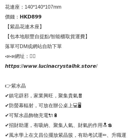
花連座：140*140*107mm

價錢：𝗛𝗞𝗗𝟴𝟵𝟵

【紫晶花連木座】

【包本地順豐自提點/智能櫃取貨運費】

落單可DM或網站自助下單

📣📣網址：👇🏻

𝙝𝙩𝙩𝙥𝙨://𝙬𝙬𝙬.𝙡𝙪𝙘𝙞𝙣𝙖𝙘𝙧𝙮𝙨𝙩𝙖𝙡𝙝𝙠.𝙨𝙩𝙤𝙧𝙚/

👉紫水晶

✔鎮宅辟邪，家業興旺，聚集貴氣🧧

✔防螢幕輻射，可放在辦公桌上💻🖥

✔可幫水晶飾物充電🔌🔋

✔招財助運，有吸納、聚集人氣、財氣的作用🔝💲

✔風水學上在文昌位擺放紫晶簇，有助考試運✏、升職運