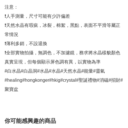
注意：

❗人手測量，尺寸可能有少許偏差

❗天然水晶有瑕疵，冰裂，棉絮，黑點，表面不平滑等屬正
常情況

❗薄利多銷，不設退換

❗全部實物拍攝，無調色，不加濾鏡，務求將水晶樣貌顏色
真實呈現，但每個顯示屏色調有異，以實物為準

#白水晶#白晶洞#水晶#水晶#天然水晶#能量#靈氣
#healing#hongkonger#hkig#crystal#聖誕禮物#消磁#招財#
聚寶盆
你可能感興趣的商品