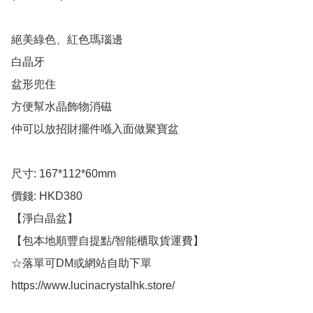
絕美綠色、紅色瑪瑙邊

白晶牙

盆形兜住

方便幫水晶飾物消磁

仲可以放招財擺件喺入面做聚寶盆

尺寸: 167*112*60mm 

價錢: HKD380

【淨白晶盆】

【包本地順豐自提點/智能櫃取貨運費】

☆落單可DM或網站自助下單

https://www.lucinacrystalhk.store/ 
