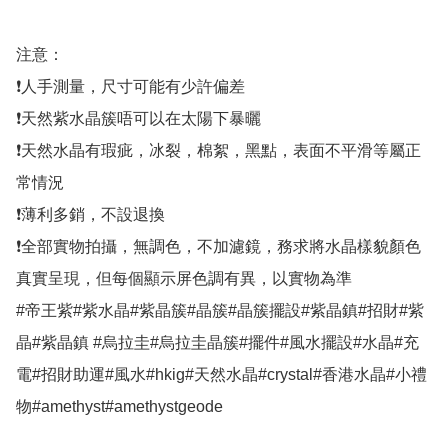
注意：

❗人手測量，尺寸可能有少許偏差

❗天然紫水晶簇唔可以在太陽下暴曬

❗天然水晶有瑕疵，冰裂，棉絮，黑點，表面不平滑等屬正
常情況

❗薄利多銷，不設退換

❗全部實物拍攝，無調色，不加濾鏡，務求將水晶樣貌顏色
真實呈現，但每個顯示屏色調有異，以實物為準

#帝王紫#紫水晶#紫晶簇#晶簇#晶簇擺設#紫晶鎮#招財#紫
晶#紫晶鎮 #烏拉圭#烏拉圭晶簇#擺件#風水擺設#水晶#充
電#招財助運#風水#hkig#天然水晶#crystal#香港水晶#小禮
物#amethyst#amethystgeode