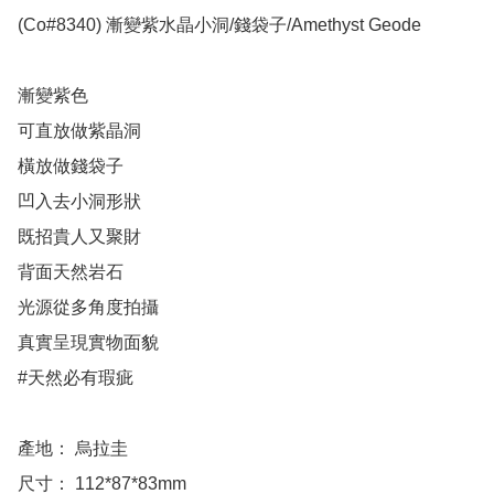
(Co#8340) 漸變紫水晶小洞/錢袋子/Amethyst Geode 

漸變紫色

可直放做紫晶洞

橫放做錢袋子

凹入去小洞形狀

既招貴人又聚財

背面天然岩石

光源從多角度拍攝

真實呈現實物面貌

#天然必有瑕疵

產地： 烏拉圭

尺寸： 112*87*83mm
