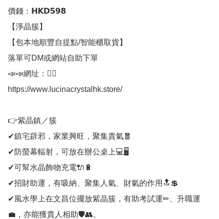
價錢：𝗛𝗞𝗗𝟱𝟵𝟴

【淨晶簇】

【包本地順豐自提點/智能櫃取貨】

落單可DM或網站自助下單

📣📣網址：👇🏻

https://www.lucinacrystalhk.store/

👉紫晶鎮／簇

✔鎮宅辟邪，家業興旺，聚集貴氣🧧

✔防螢幕輻射，可放在辦公桌上💻🖥

✔可幫水晶飾物充電🔌🔋

✔招財助運，有吸納、聚集人氣、財氣的作用🔝💲

✔風水學上在文昌位擺放紫晶簇，有助考試運✏、升職運
💼，亦能獲貴人相助🛡👥。
