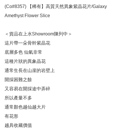
(Co#8357) 【稀有】高質天然異象紫晶花片/Galaxy 
Amethyst Flower Slice

＜貨品在上水Showroom陳列中＞

這片帶一朵骨幹紫晶花

底層多色 仙氣非常

這種片狀的異象晶花

通常生長在山崖的岩壁上

開採困難之餘

又容易在開採途中弄碎

所以產量不多

通常顏色越仙越大片

有花形

越具收藏價值
