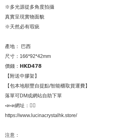
※多光源從多角度拍攝

真實呈現實物面貌

※天然必有瑕疵

產地： 巴西

尺寸：166*92*42mm

價錢：𝗛𝗞𝗗𝟰𝟳𝟴

【附送中膠架】

【包本地順豐自提點/智能櫃取貨運費】

落單可DM或網站自助下單

📣📣網址：👇🏻

https://www.lucinacrystalhk.store/

注意：
