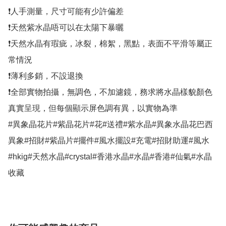
❗人手測量，尺寸可能有少許偏差

❗天然紫水晶唔可以在太陽下暴曬

❗天然水晶有瑕疵，冰裂，棉絮，黑點，表面不平滑等屬正
常情況

❗薄利多銷，不設退換

❗全部實物拍攝，無調色，不加濾鏡，務求將水晶樣貌顏色
真實呈現，但每個顯示屏色調有異，以實物為準

#異象晶花片#紫晶花片#花#送禮#紫水晶#異象水晶花巴西
異象#招財#紫晶片#擺件#風水擺設#充電#招財助運#風水
#hkig#天然水晶#crystal#香港水晶#水晶#香港#仙氣#水晶
收藏