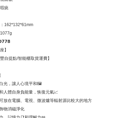
瑕疵

62*132*61mm

77g 

𝟳𝟴

座】

豐自提點/智能櫃取貨運費】



白光，讓人心境平和🖼

和人體自身負能量，恢復元氣📈

可放在電腦、電視、微波爐等輻射源比較大的地方

飾物消磁淨化

，記憶力📑和理解力📖
