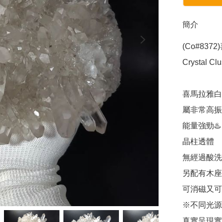
簡介
(Co#8372
Crystal Clus
喜馬拉雅白
屬非常高振
能量強勁♨️

晶柱透體 

無經過酸洗
另配有木座
可消磁又可
※不同光源
真實呈現實