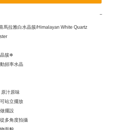
−
)喜馬拉雅白水晶簇/Himalayan White Quartz 
ter

晶簇❄

動頻率水晶

 原汁原味

可站立擺放

做擺設

從多角度拍攝

物面貌
