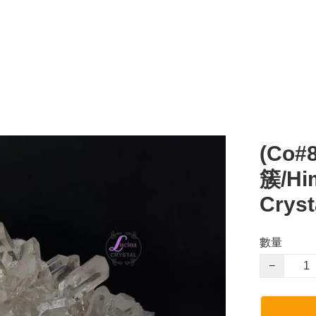
(Co
簇/Him
Cryst
數量
−