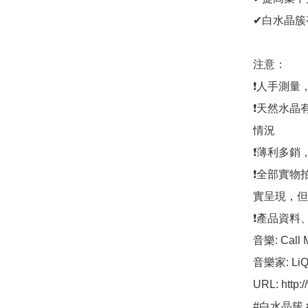
✔白水晶簇
注意：

❗人手測量
❗天然水晶
情況

❗薄利多銷
❗全部實物
實呈現，但
❗產品資料
音樂: Call M
音樂家: LiQ
URL: http:
#白水晶簇 