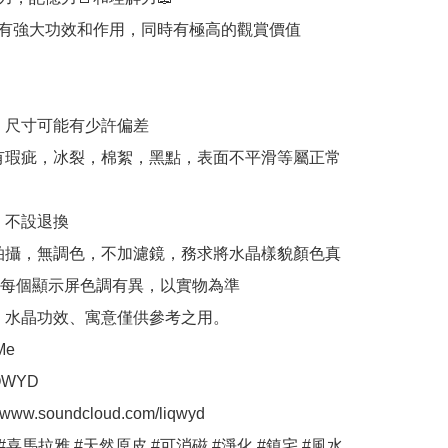
有強大功效和作用，同時有極高的觀賞價值

，尺寸可能有少許偏差

有瑕疵，冰裂，棉絮，黑點，表面不平滑等屬正常
，不設退換

拍攝，無調色，不加濾鏡，務求將水晶樣貌顏色真
每個顯示屏色調有異，以實物為準

、水晶功效、寓意僅供參考之用。

e

WYD

//www.soundcloud.com/liqwyd

#喜馬拉雅 #天然原皮 #可消磁 #淨化 #鎮宅 #風水 