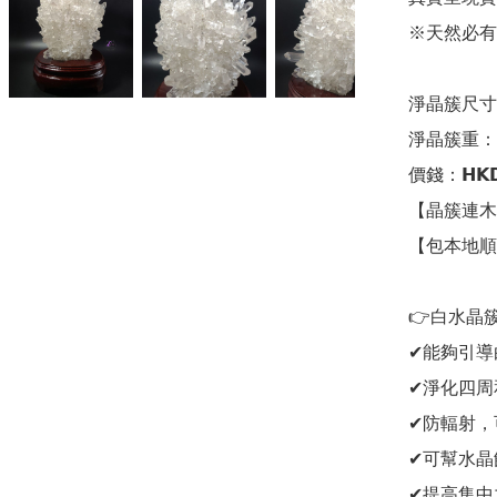
※天然必有
淨晶簇尺寸：1
淨晶簇重：10
價錢：𝗛𝗞𝗗
【晶簇連木
【包本地順
👉白水晶簇
✔能夠引導
✔淨化四周
✔防輻射，
✔可幫水晶
✔提高集中力