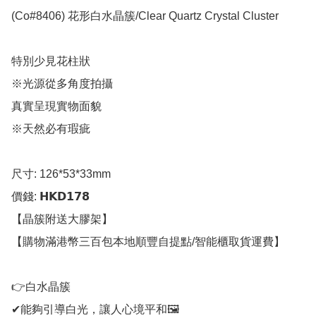
(Co#8406) 花形白水晶簇/Clear Quartz Crystal Cluster

特別少見花柱狀

※光源從多角度拍攝

真實呈現實物面貌

※天然必有瑕疵

尺寸: 126*53*33mm

價錢: 𝗛𝗞𝗗𝟭𝟳𝟴

【晶簇附送大膠架】

【購物滿港幣三百包本地順豐自提點/智能櫃取貨運費】

👉白水晶簇

✔能夠引導白光，讓人心境平和🖼
