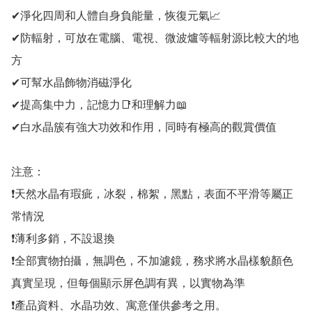
✔淨化四周和人體自身負能量，恢復元氣📈

✔防輻射，可放在電腦、電視、微波爐等輻射源比較大的地
方

✔可幫水晶飾物消磁淨化

✔提高集中力，記憶力📑和理解力📖

✔白水晶簇有強大功效和作用，同時有極高的觀賞價值

注意：

❗天然水晶有瑕疵，冰裂，棉絮，黑點，表面不平滑等屬正
常情況

❗薄利多銷，不設退換

❗全部實物拍攝，無調色，不加濾鏡，務求將水晶樣貌顏色
真實呈現，但每個顯示屏色調有異，以實物為準

❗產品資料、水晶功效、寓意僅供參考之用。
