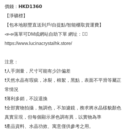
價錢：𝗛𝗞𝗗𝟭𝟯𝟲𝟬

【淨礦標】

【包本地順豐直送到戶/自提點/智能櫃取貨運費】

📣📣落單可DM或網站自助下單 網址：👇🏻

https://www.lucinacrystalhk.store/

注意：

❗人手測量，尺寸可能有少許偏差

❗天然水晶有瑕疵，冰裂，棉絮，黑點，表面不平滑等屬正
常情況

❗薄利多銷，不設退換

❗全部實物拍攝，無調色，不加濾鏡，務求將水晶樣貌顏色
真實呈現，但每個顯示屏色調有異，以實物為準

❗產品資料、水晶功效、寓意僅供參考之用。
