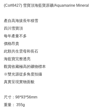
(Co#8427) 雪寶頂海藍寶原礦/Aquamarine Mineral 

產自高海拔長年積雪

四川雪寶頂

每年產量不多

價格昂貴

此顆共生雲母和長石

海藍寶完整透亮

觀賞收藏極高的礦物標本

※雙光源從多角度拍攝

真實呈現實物面貌

尺寸：98*93*56mm

重量： 355g
