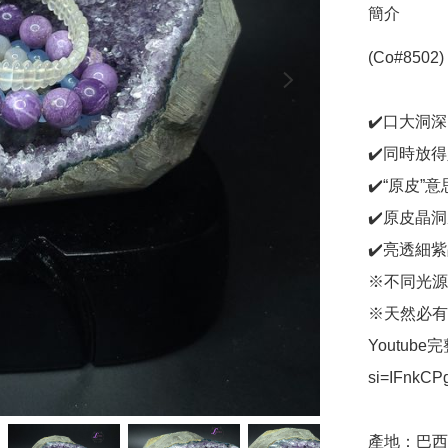
簡介
(Co#8502
✔️口大洞
✔️同時放
✔️“原皮
✔️原皮晶
✔️亮透細
※不同光源
※天然必有
Youtube完
si=IFnkCP
產地：巴西
