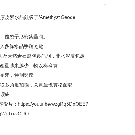
−
) 原皮紫水晶錢袋子/Amethyst Geode 

深，錢袋子形態紫晶洞。

得入多條水晶手鏈充電

”意思為天然岩石層包裹晶洞，非水泥皮包裹

洞產量越來越少，物以稀為貴

紫晶牙，特別閃爍

從多角度拍攝，真實呈現實物面貌

瑕疵

整影片：https://youtu.be/wzgRq5DoOEE?
gWcTn-vOUQ
