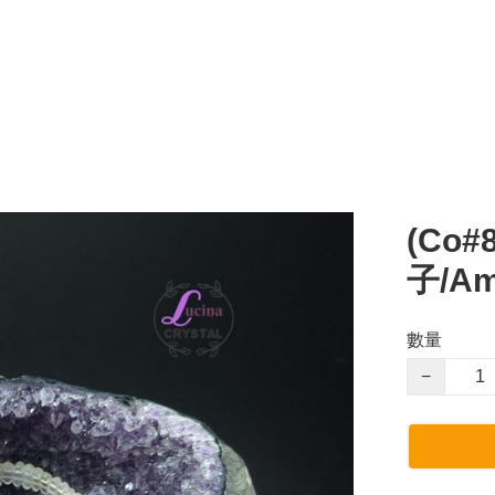
(Co
子/Am
數量
−