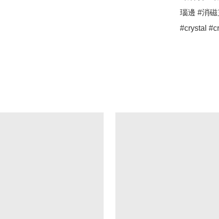
瑙邊 #消磁充
#crystal #