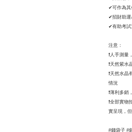
✔可作為其
✔招財助運
✔有助考試
注意：

❗人手測量
❗天然紫水
❗天然水晶
情況

❗薄利多銷
❗全部實物
實呈現，但
#錢袋子 #