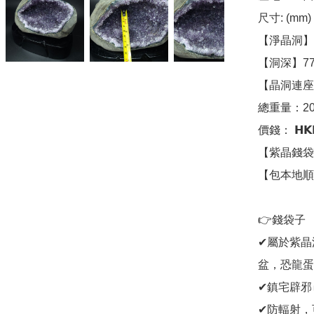
尺寸: (mm)

【淨晶洞】17
【洞深】77
【晶洞連座】1
總重量：201
價錢： 𝗛𝗞𝗗
【紫晶錢袋
【包本地順
👉錢袋子 

✔屬於紫晶
盆，恐龍蛋
✔鎮宅辟邪
✔防輻射，