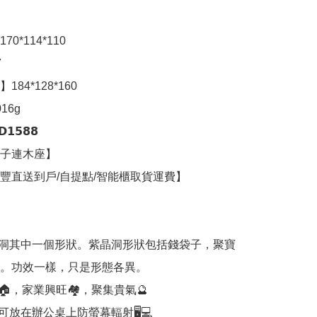
0*114*110



84*128*160

6g

𝟱𝟴𝟴

子連木座】

豐直送到戶/自提點/智能櫃取貨運費】

洞其中一個形狀。紫晶洞形狀包括錢袋子，聚寶
。功效一樣，只是形態各異。

，家業興旺🏘，聚集貴氣🔮

可放在辦公桌上防螢幕輻射🖥💻
