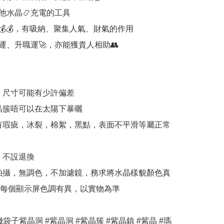
他水晶📿充電的工具

💰💰，有吸納、聚集人氣、財氣的作用

運、升職運🚀，亦能獲貴人相助👥

，尺寸可能有少許偏差

晶簇唔可以在太陽下暴曬

有瑕疵，冰裂，棉絮，黑點，表面不平滑等屬正常
，不設退換

拍攝，無調色，不加濾鏡，務求將水晶樣貌顏色真
每個顯示屏色調有異，以實物為準

錢袋子紫晶洞 #紫晶洞 #紫晶簇 #紫晶鎮 #紫晶 #瑪