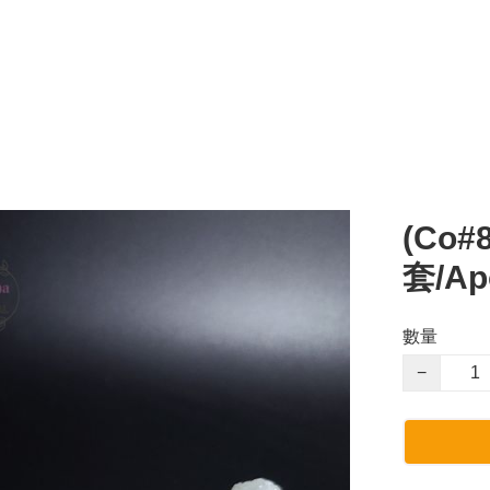
(Co
套/Apo
數量
−