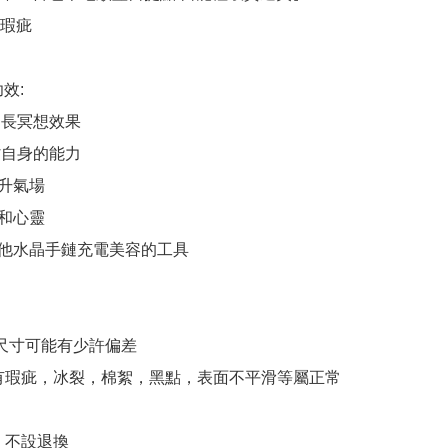
瑕疵

效:

延長冥想效果

省自身的能力

升氣場

和心靈

他水晶手鏈充電美容的工具 

,尺寸可能有少許偏差

有瑕疵，冰裂，棉絮，黑點，表面不平滑等屬正常
，不設退換
