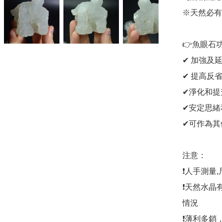
※天然必有
👉魚眼石功
✔ 加強及
✔ 提高反
✔淨化和提
✔安定思緒
✔可作為其
注意：

❗人手測量
❗天然水晶
情況

❗薄利多銷