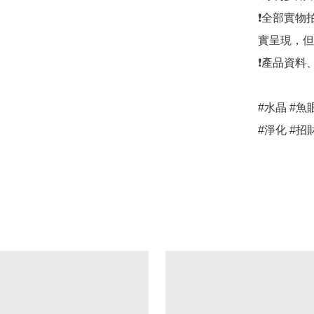
❗全部實物
實呈現，但
❗產品資料
#水晶 #魚
#淨化 #招財助