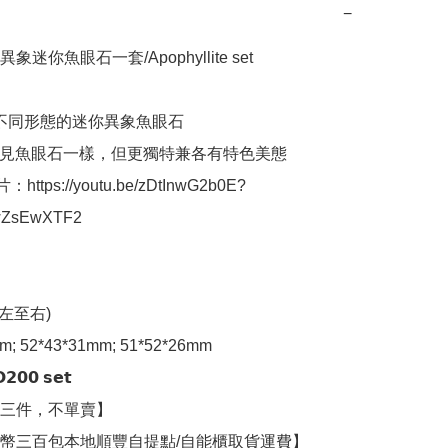
−
) 異象迷你魚眼石一套/Apophyllite set

個不同形態的迷你異象魚眼石

常見魚眼石一樣，但更獨特兼各有特色美態

：https://youtu.be/zDtInwG2b0E?
lwZsEwXTF2

左至右)

m; 52*43*31mm; 51*52*26mm

𝟬 𝘀𝗲𝘁

三件，不單賣】

幣三百包本地順豐自提點/自能櫃取貨運費】
