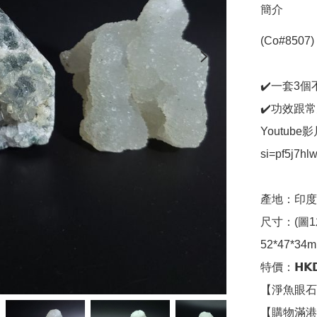
簡介
(Co#8507
✔️一套3
✔️功效跟
Youtube影片
si=pf5j7h
產地：印度

尺寸：(圖1
52*47*34m
特價：𝗛𝗞𝗗𝟮
【淨魚眼石
【購物滿港