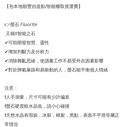
【包本地順豐自提點/智能櫃取貨運費】

👉螢石 𝘍𝘭𝘶𝘰𝘳𝘪𝘵𝘦

 又稱#智能之石

✔可助開發智慧、靈性

✔增加判斷力及分析力

✔消除雜亂思緒，使讀書工作不易受外在因素影響

✔對於脾氣暴躁和易衝動的人，螢石能平衡個人情緒

注意：

❗人手測量，尺寸可能有少許偏差

❗螢石硬度較水晶低，請小心碰撞

❗天然水晶有瑕疵，冰裂，棉絮，黑點，表面不平滑等屬正
常情況
