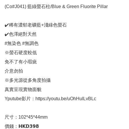
(Co#J041) 藍綠螢石柱/Blue & Green Fluorite Pillar

✔️稀有濃郁老礦藍+淺綠色螢石

✔️色澤絕對天然

#無染色 #無調色

※螢石硬度較低

免不了有小瑕疵

介意勿拍

※多光源從多角度拍攝

真實呈現實物面貌

Yputube影片：https://youtu.be/uOhHuILvBLc

尺寸：102*45*44mm

價錢：𝗛𝗞𝗗𝟯𝟵𝟴
