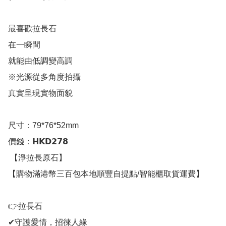
最喜歡拉長石

在一瞬間

就能由低調變高調

※光源從多角度拍攝

真實呈現實物面貌

尺寸：79*76*52mm

價錢：𝗛𝗞𝗗𝟮𝟳𝟴

 【淨拉長原石】

【購物滿港幣三百包本地順豐自提點/智能櫃取貨運費】

👉拉長石

✔守護愛情，招徠人緣
