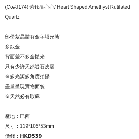
(Co#J174) 紫鈦晶心心/ Heart Shaped Amethyst Rutilated 
Quartz 

部份紫晶體有金字塔形態 

多鈦金

背面差不多全拋光

只有少許天然岩石皮層

※多光源多角度拍攝 

盡量呈現實物面貌

※天然必有瑕疵

產地：巴西

尺寸：119*105*53mm

價錢：𝗛𝗞𝗗𝟱𝟯𝟵
