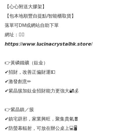
【心心附送大膠架】

【包本地順豐自提點/智能櫃取貨】

落單可DM或網站自助下單

網址：👇🏻

𝙝𝙩𝙩𝙥𝙨://𝙬𝙬𝙬.𝙡𝙪𝙘𝙞𝙣𝙖𝙘𝙧𝙮𝙨𝙩𝙖𝙡𝙝𝙠.𝙨𝙩𝙤𝙧𝙚/

👉黃磷鐵礦（鈦金）

✔招財，改善正偏財運💵

✔激發創意✏

✔紫晶簇加鈦金招財能力更強大🔐💰

👉紫晶鎮／簇

✔鎮宅辟邪，家業興旺，聚集貴氣🧧

✔防螢幕輻射，可放在辦公桌上💻🖥
