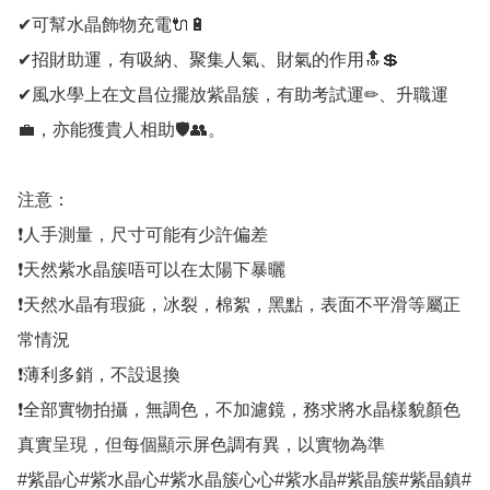
✔可幫水晶飾物充電🔌🔋

✔招財助運，有吸納、聚集人氣、財氣的作用🔝💲

✔風水學上在文昌位擺放紫晶簇，有助考試運✏、升職運
💼，亦能獲貴人相助🛡👥。

注意：

❗人手測量，尺寸可能有少許偏差

❗天然紫水晶簇唔可以在太陽下暴曬

❗天然水晶有瑕疵，冰裂，棉絮，黑點，表面不平滑等屬正
常情況

❗薄利多銷，不設退換

❗全部實物拍攝，無調色，不加濾鏡，務求將水晶樣貌顏色
真實呈現，但每個顯示屏色調有異，以實物為準

#紫晶心#紫水晶心#紫水晶簇心心#紫水晶#紫晶簇#紫晶鎮#