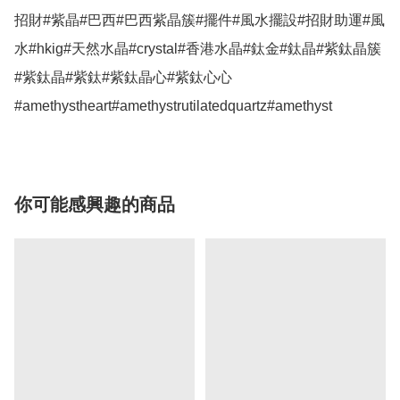
招財#紫晶#巴西#巴西紫晶簇#擺件#風水擺設#招財助運#風
水#hkig#天然水晶#crystal#香港水晶#鈦金#鈦晶#紫鈦晶簇
#紫鈦晶#紫鈦#紫鈦晶心#紫鈦心心
#amethystheart#amethystrutilatedquartz#amethyst
你可能感興趣的商品