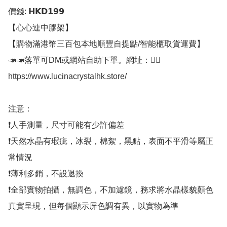
價錢: 𝗛𝗞𝗗𝟭𝟵𝟵

【心心連中膠架】

【購物滿港幣三百包本地順豐自提點/智能櫃取貨運費】

📣📣落單可DM或網站自助下單。網址：👇🏻

https://www.lucinacrystalhk.store/

注意：

❗人手測量，尺寸可能有少許偏差

❗天然水晶有瑕疵，冰裂，棉絮，黑點，表面不平滑等屬正
常情況

❗薄利多銷，不設退換

❗全部實物拍攝，無調色，不加濾鏡，務求將水晶樣貌顏色
真實呈現，但每個顯示屏色調有異，以實物為準
