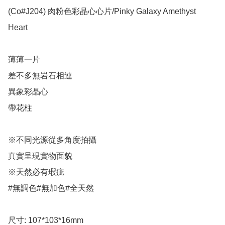
(Co#J204) 肉粉色彩晶心心片/Pinky Galaxy Amethyst  
Heart 

薄薄一片

差不多無岩石相連

異象彩晶心

帶花柱

※不同光源從多角度拍攝

真實呈現實物面貌

※天然必有瑕疵

#無調色#無加色#全天然

尺寸: 107*103*16mm
