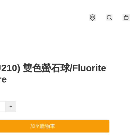
J210) 雙色螢石球/Fluorite
re
+
加至購物車