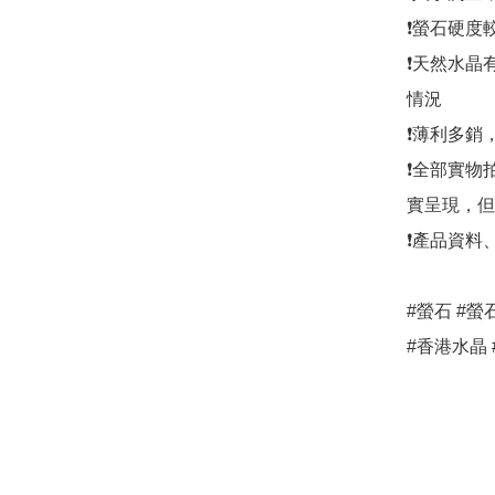
❗螢石硬度
❗天然水晶
情況

❗薄利多銷
❗全部實物
實呈現，但
❗產品資料
#螢石 #螢石
#香港水晶