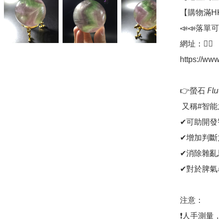
【購物滿H
📣📣落單
網址：👇🏻

https://www
👉螢石 𝘍𝘭𝘶𝘰𝘳
 又稱#智能之石

✔可助開發
✔增加判斷
✔消除雜亂
✔對於脾氣
注意：

❗人手測量