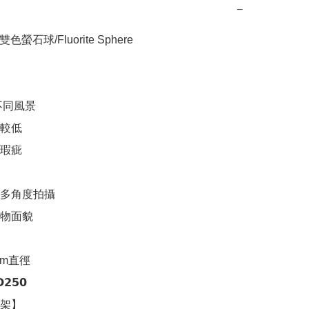
−
 雙色螢石球/Fluorite Sphere

同風景

較低

瑕疵

多角度拍攝

物面貌

m直徑

𝟱𝟬

架】
