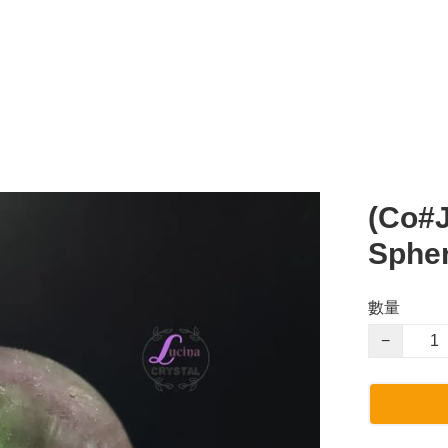
(Co#
Sphe
數量
−