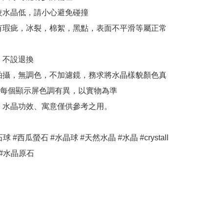
較水晶低，請小心避免碰撞

有瑕疵，冰裂，棉絮，黑點，表面不平滑等屬正常
，不設退換

拍攝，無調色，不加濾鏡，務求將水晶樣貌顏色真
每個顯示屏色調有異，以實物為準

、水晶功效、寓意僅供參考之用。

球 #西瓜螢石 #水晶球 #天然水晶 #水晶 #crystall 
 #水晶原石