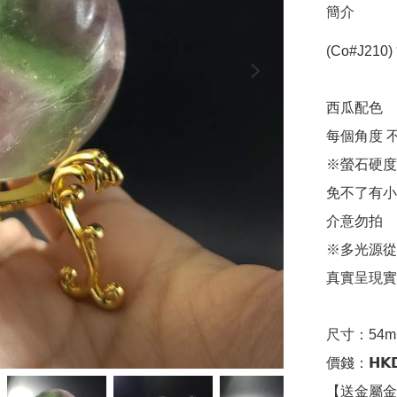
簡介
(Co#J210)
西瓜配色

每個角度 不
※螢石硬度
免不了有小
介意勿拍

※多光源從
真實呈現實
尺寸：54m
價錢：𝗛𝗞𝗗
【送金屬金