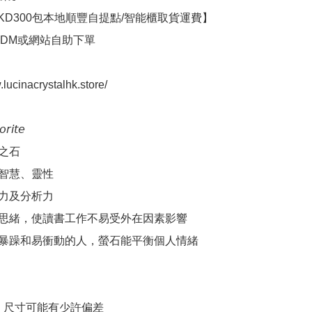
KD300包本地順豐自提點/智能櫃取貨運費】

可DM或網站自助下單

.lucinacrystalhk.store/

𝘪𝘵𝘦

智慧、靈性

力及分析力

思緒，使讀書工作不易受外在因素影響

暴躁和易衝動的人，螢石能平衡個人情緒

，尺寸可能有少許偏差
