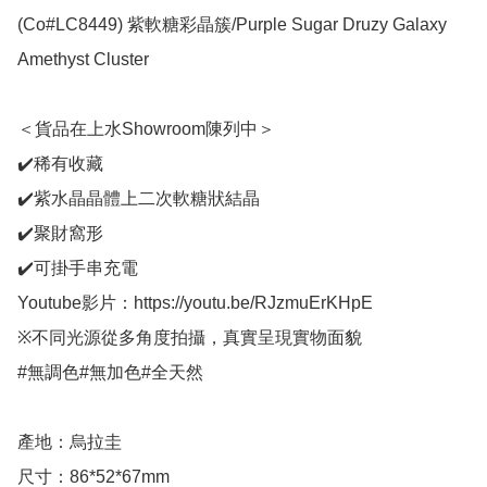
(Co#LC8449) 紫軟糖彩晶簇/Purple Sugar Druzy Galaxy 
Amethyst Cluster 

＜貨品在上水Showroom陳列中＞

✔️稀有收藏

✔️紫水晶晶體上二次軟糖狀結晶

✔️聚財窩形

✔️可掛手串充電

Youtube影片：https://youtu.be/RJzmuErKHpE

※不同光源從多角度拍攝，真實呈現實物面貌

#無調色#無加色#全天然

產地：烏拉圭

尺寸：86*52*67mm
