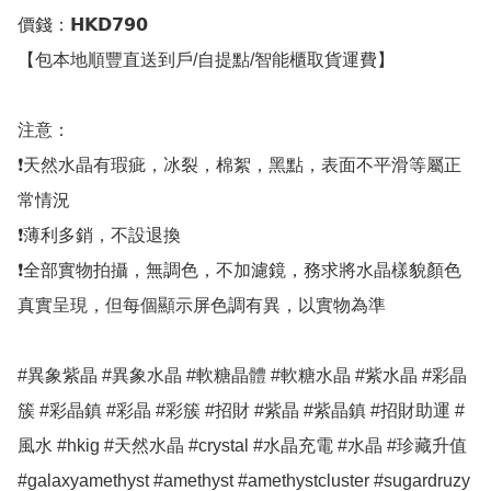
價錢：𝗛𝗞𝗗𝟳𝟵𝟬

【包本地順豐直送到戶/自提點/智能櫃取貨運費】

注意：

❗天然水晶有瑕疵，冰裂，棉絮，黑點，表面不平滑等屬正
常情況

❗薄利多銷，不設退換

❗全部實物拍攝，無調色，不加濾鏡，務求將水晶樣貌顏色
真實呈現，但每個顯示屏色調有異，以實物為準

#異象紫晶 #異象水晶 #軟糖晶體 #軟糖水晶 #紫水晶 #彩晶
簇 #彩晶鎮 #彩晶 #彩簇 #招財 #紫晶 #紫晶鎮 #招財助運 #
風水 #hkig #天然水晶 #crystal #水晶充電 #水晶 #珍藏升值
#galaxyamethyst #amethyst #amethystcluster #sugardruzy