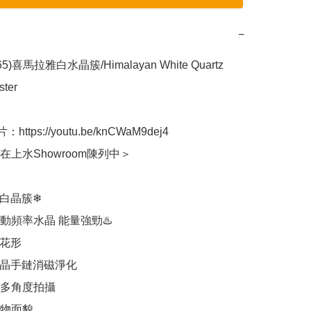
−
65)喜馬拉雅白水晶簇/Himalayan White Quartz 
ter 

：https://youtu.be/knCWaM9dej4

上水Showroom陳列中＞

白晶簇❄

動頻率水晶 能量強勁♨️

花形

水晶手鏈消磁淨化

多角度拍攝

物面貌
