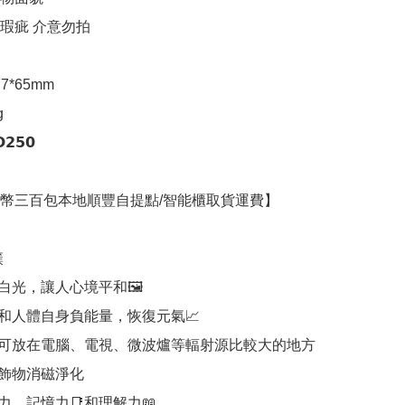
瑕疵 介意勿拍

*65mm



𝟱𝟬

幣三百包本地順豐自提點/智能櫃取貨運費】



白光，讓人心境平和🖼

和人體自身負能量，恢復元氣📈

可放在電腦、電視、微波爐等輻射源比較大的地方

飾物消磁淨化

，記憶力📑和理解力📖
