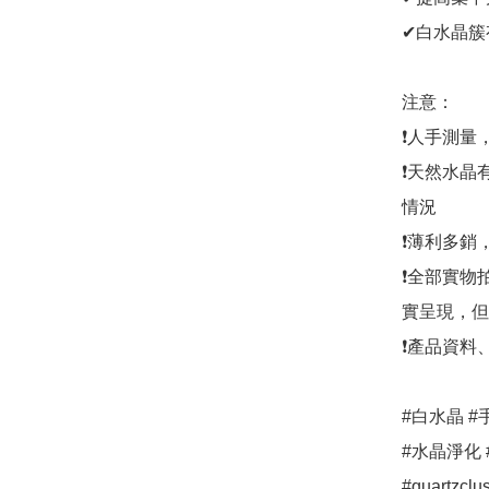
✔白水晶簇
注意：

❗人手測量
❗天然水晶
情況

❗薄利多銷
❗全部實物
實呈現，但
❗產品資料
#白水晶 #
#水晶淨化 #
#quartzclu