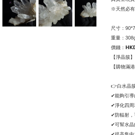
※天然必有
尺寸：90*77
重量：308g 
價錢：𝗛𝗞𝗗
【淨晶簇】

【購物滿港
👉白水晶簇
✔能夠引導
✔淨化四周
✔防輻射，
✔可幫水晶
✔提高集中力