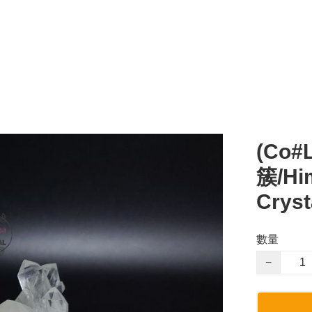
(Co
簇/Him
Cryst
數量
−