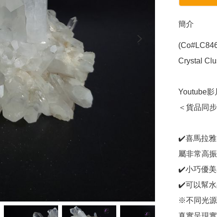
簡介
(Co#LC84
Crystal Clus
Youtube影片
＜貨品同步在
✔️喜馬拉雅
屬非常高振
✔️小巧優美
✔️可以幫
※不同光源
真實呈現實