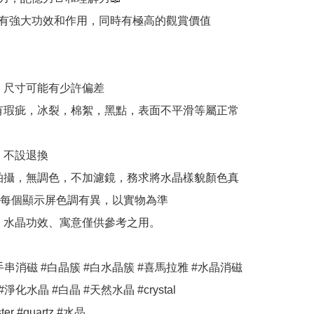
有強大功效和作用，同時有極高的觀賞價值

，尺寸可能有少許偏差

有瑕疵，冰裂，棉絮，黑點，表面不平滑等屬正常
，不設退換

拍攝，無調色，不加濾鏡，務求將水晶樣貌顏色真
每個顯示屏色調有異，以實物為準

、水晶功效、寓意僅供參考之用。

手串消磁 #白晶簇 #白水晶簇 #喜馬拉雅 #水晶消磁 
淨化水晶 #白晶 #天然水晶 #crystal 
ster #quartz #水晶 