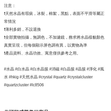
注意：

❗天然水晶有瑕疵，冰裂，棉絮，黑點，表面不平滑等屬正
常情況

❗薄利多銷，不設退換

❗全部實物拍攝，無調色，不加濾鏡，務求將水晶樣貌顏色
真實呈現，但每個顯示屏色調有異，以實物為準

❗產品資料、水晶功效、寓意僅供參考之用。

#水晶 #白水晶 #白水晶簇 #消磁 #白晶簇 #晶簇 #淨化 #風
水 #hkig #天然水晶 #crystal #quartz #crystalcluster 
#quartzcluster #lc8506