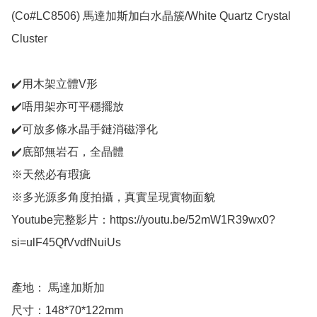
(Co#LC8506) 馬達加斯加白水晶簇/White Quartz Crystal 
Cluster

✔️用木架立體V形

✔️唔用架亦可平穩擺放

✔️可放多條水晶手鏈消磁淨化

✔️底部無岩石，全晶體

※天然必有瑕疵

※多光源多角度拍攝，真實呈現實物面貌

Youtube完整影片：https://youtu.be/52mW1R39wx0?
si=ulF45QfVvdfNuiUs

產地： 馬達加斯加

尺寸：148*70*122mm
