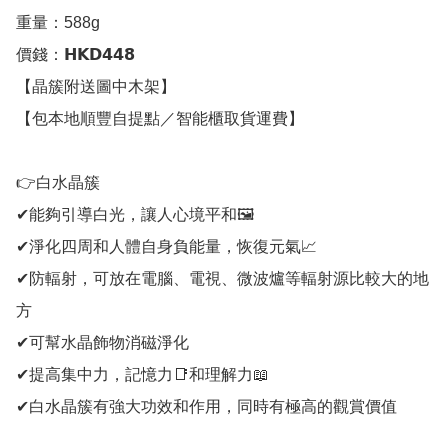
重量：588g

價錢：𝗛𝗞𝗗𝟰𝟰𝟴

【晶簇附送圖中木架】

【包本地順豐自提點／智能櫃取貨運費】

👉白水晶簇

✔能夠引導白光，讓人心境平和🖼

✔淨化四周和人體自身負能量，恢復元氣📈

✔防輻射，可放在電腦、電視、微波爐等輻射源比較大的地
方

✔可幫水晶飾物消磁淨化

✔提高集中力，記憶力📑和理解力📖

✔白水晶簇有強大功效和作用，同時有極高的觀賞價值 
