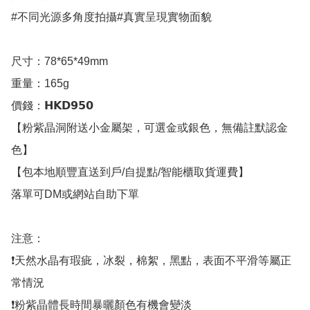
#不同光源多角度拍攝#真實呈現實物面貌

尺寸：78*65*49mm

重量：165g

價錢：𝗛𝗞𝗗𝟵𝟱𝟬

【粉紫晶洞附送小金屬架，可選金或銀色，無備註默認金
色】

【包本地順豐直送到戶/自提點/智能櫃取貨運費】

落單可DM或網站自助下單

注意：

❗天然水晶有瑕疵，冰裂，棉絮，黑點，表面不平滑等屬正
常情況

❗粉紫晶體長時間暴曬顏色有機會變淡
