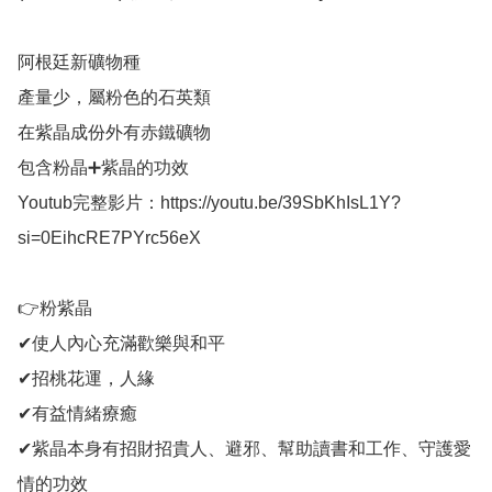
阿根廷新礦物種

產量少，屬粉色的石英類

在紫晶成份外有赤鐵礦物

包含粉晶➕紫晶的功效

Youtub完整影片：https://youtu.be/39SbKhIsL1Y?
si=0EihcRE7PYrc56eX

👉粉紫晶

✔使人內心充滿歡樂與和平

✔招桃花運，人緣

✔有益情緒療癒

✔紫晶本身有招財招貴人、避邪、幫助讀書和工作、守護愛
情的功效
