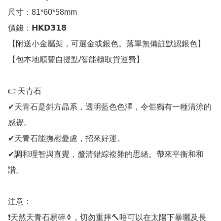
尺寸：81*60*58mm

價錢：𝗛𝗞𝗗𝟯𝟭𝟴

【附送小金屬架，可選金或銀色。落單無備註默認銀色】

【包本地順豐自提點/智能櫃取貨運費】

👉天青石

✔天青石是斜方晶系，透明藍色色澤，令佢獨有一種清涼的
感覺。

✔天青石能撫慰憂慮，招來好運。

✔調和理智與直覺，釐清錯綜複雜的思緒。帶來平衡和和
諧。

注意：

❗天然天青石易碎⚱，切勿重摔🔨唔可以在太陽下暴曬及長