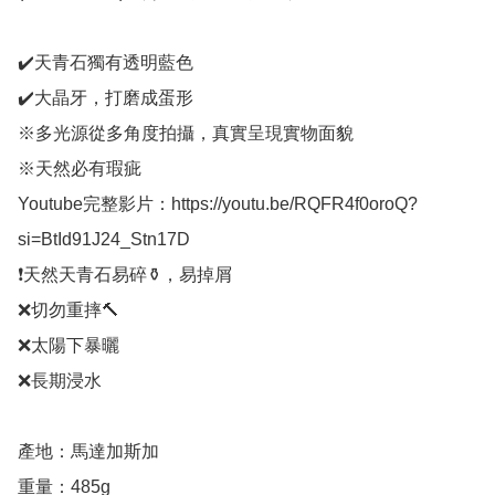
✔️天青石獨有透明藍色

✔️大晶牙，打磨成蛋形

※多光源從多角度拍攝，真實呈現實物面貌

※天然必有瑕疵

Youtube完整影片：https://youtu.be/RQFR4f0oroQ?
si=BtId91J24_Stn17D

❗️天然天青石易碎⚱，易掉屑

❌️切勿重摔🔨

❌️太陽下暴曬

❌️長期浸水

產地：馬達加斯加

重量：485g
